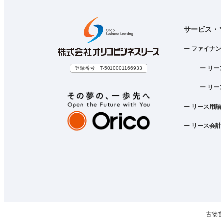
サービス・
ー ファイナ
ー リ
登録番号 T‐5010001166933
ー リ
ー リース用
ー リース会
古物